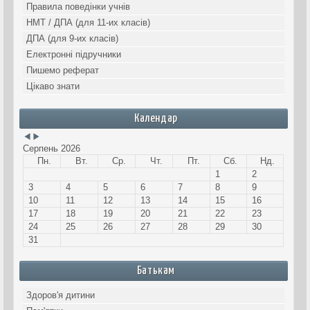
Правила поведінки учнів
НМТ / ДПА (для 11-их класів)
ДПА (для 9-их класів)
Електронні підручники
Пишемо реферат
Цікаво знати
Календар
Серпень 2026
Пн.
Вт.
Ср.
Чт.
Пт.
Сб.
Нд.
1
2
3
4
5
6
7
8
9
10
11
12
13
14
15
16
17
18
19
20
21
22
23
24
25
26
27
28
29
30
31
Батькам
Здоров'я дитини