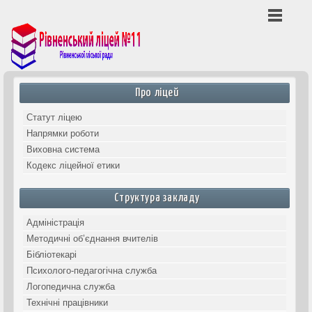
Попередній
Наступний
місяць
місяць
Про ліцей
Статут ліцею
Напрямки роботи
Виховна система
Кодекс ліцейної етики
Структура закладу
Адміністрація
Методичні об’єднання вчителів
Бібліотекарі
Психолого-педагогічна служба
Логопедична служба
Технічні працівники