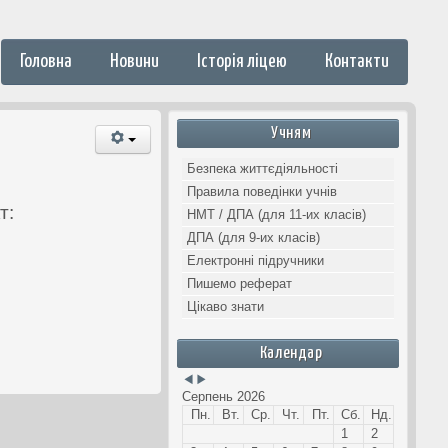
Головна
Новини
Історія ліцею
Контакти
Попередній
Наступний
місяць
місяць
Учням
Безпека життєдіяльності
Правила поведінки учнів
т:
НМТ / ДПА (для 11-их класів)
ДПА (для 9-их класів)
Електронні підручники
Пишемо реферат
Цікаво знати
Календар
Серпень 2026
Пн.
Вт.
Ср.
Чт.
Пт.
Сб.
Нд.
1
2