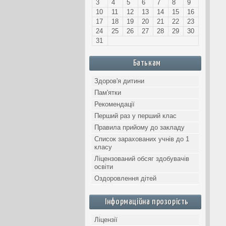
3
4
5
6
7
8
9
10
11
12
13
14
15
16
17
18
19
20
21
22
23
24
25
26
27
28
29
30
31
Батькам
Здоров'я дитини
Пам'ятки
Рекомендації
Перший раз у перший клас
Правила прийому до закладу
Список зарахованих учнів до 1
класу
Ліцензований обсяг здобувачів
освіти
Оздоровлення дітей
Інформаційна прозорість
Ліцензії