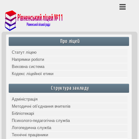
Попередній
Наступний
місяць
місяць
Про ліцей
Статут ліцею
Напрямки роботи
Виховна система
Кодекс ліцейної етики
Структура закладу
Адміністрація
Методичні об’єднання вчителів
Бібліотекарі
Психолого-педагогічна служба
Логопедична служба
Технічні працівники