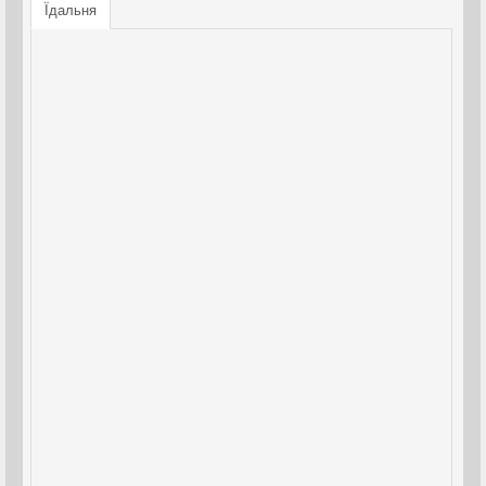
Їдальня