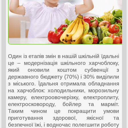
Один із етапів змін в нашій шкільній їдальні
це – модернізація шкільного харчоблоку,
який оновили коштом субвенції з
державного бюджету (70%) і 30% виділили
з міського. Їдальня отримала обладнання
на харчоблок: холодильники, морозильну
камеру, електроовочерізку, електроплиту,
електросковороду, бойлер та марміт.
Таким чином це покращити умови
приготування здорової, якісної та
безпечної їжі, і водночас полегшити роботу