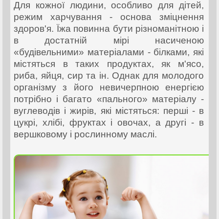
Для кожної людини, особливо для дітей,
режим харчування - основа зміцнення
здоров'я. Їжа повинна бути різноманітною і
в достатній мірі насиченою
«будівельними» матеріалами - білками, які
містяться в таких продуктах, як м'ясо,
риба, яйця, сир та ін. Однак для молодого
організму з його невичерпною енергією
потрібно і багато «пального» матеріалу -
вуглеводів і жирів, які містяться: перші - в
цукрі, хлібі, фруктах і овочах, а другі - в
вершковому і рослинному маслі.