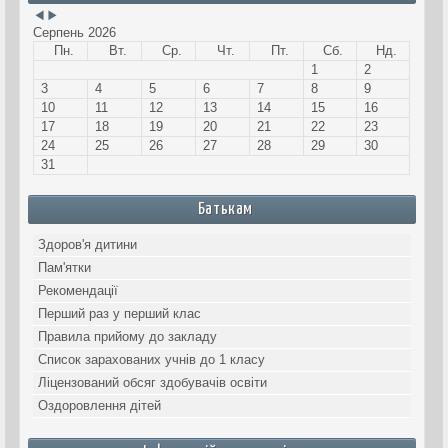
Серпень 2026
Пн.
Вт.
Ср.
Чт.
Пт.
Сб.
Нд.
1
2
3
4
5
6
7
8
9
10
11
12
13
14
15
16
17
18
19
20
21
22
23
24
25
26
27
28
29
30
31
Батькам
Здоров'я дитини
Пам'ятки
Рекомендації
Перший раз у перший клас
Правила прийому до закладу
Список зарахованих учнів до 1 класу
Ліцензований обсяг здобувачів освіти
Оздоровлення дітей